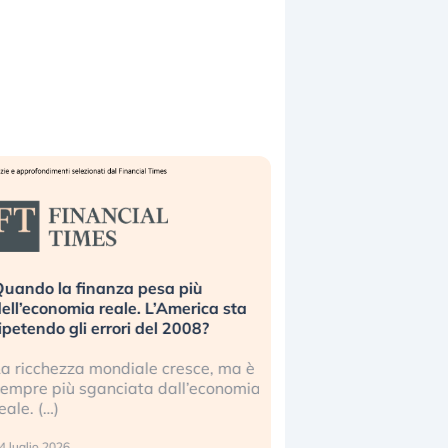
uando la finanza pesa più
Russia e Cina pronti
ell’economia reale. L’America sta
Starlink. Gli investit
ipetendo gli errori del 2008?
sottovalutando il ris
a ricchezza mondiale cresce, ma è
Gli investitori tech c
empre più sganciata dall’economia
ignorare il rischio geop
eale. (…)
17 luglio 2026
 luglio 2026