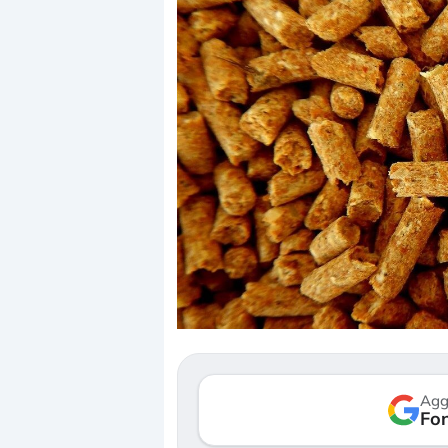
Dalle valutazioni estr
correzione. Cosa sta g
repricing degli asset?
Gli investitori stanno 
mostrando segni di s
Agg
verso le (…)
Fon
3 agosto 2026