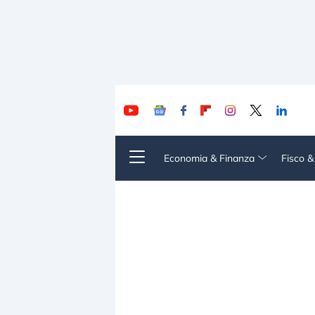
Economia & Finanza
Fisco 