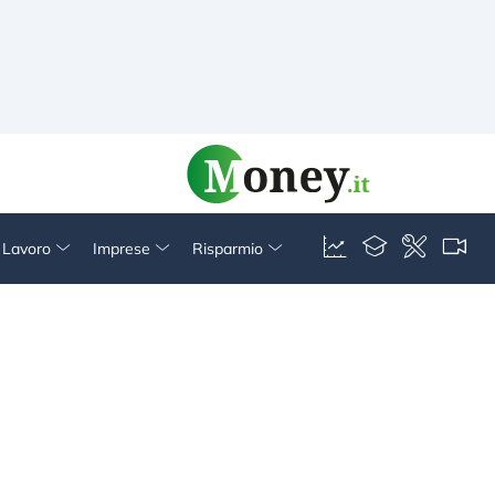
& Lavoro
Imprese
Risparmio