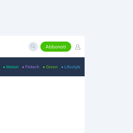
Abbonati
• Motori
• Fintech
• Green
• Lifestyle