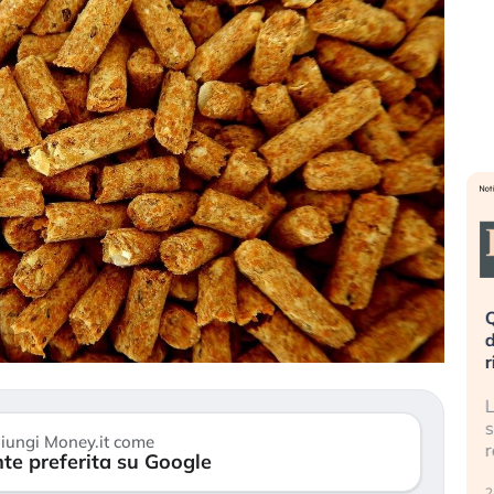
eme alla
«La mia vita è rovinata». Investitori
Q
uidando il
in preda al panico dopo lo scoppio
d
della bolla AI
r
finalmente
Il crollo della bolla AI travolge il
L
tanchezza
Kospi, mentre gli investitori retail (…)
s
iungi Money.it come
r
te preferita su Google
30 luglio 2026
24