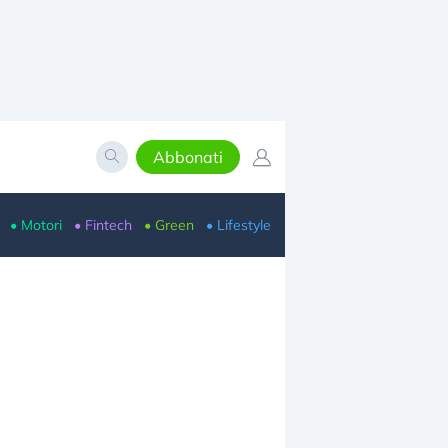
Abbonati
• Motori
• Fintech
• Green
• Lifestyle