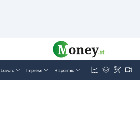
& Lavoro
Imprese
Risparmio