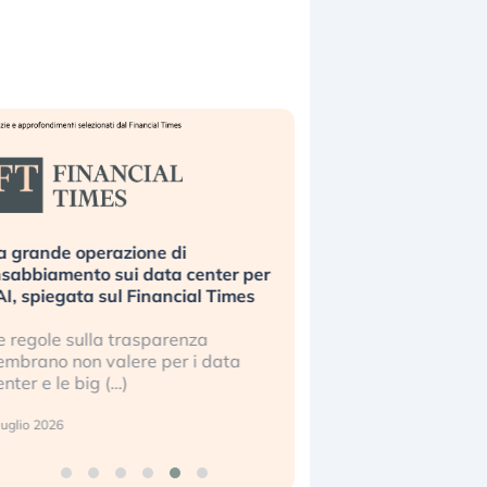
a grande operazione di
Bending Spoons non 
nsabbiamento sui data center per
la tecnologia europe
’AI, spiegata sul Financial Times
scalare?
e regole sulla trasparenza
Perché gli americani e 
embrano non valere per i data
stanno superando in 
enter e le big (…)
2 luglio 2026
luglio 2026