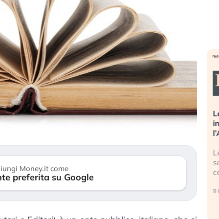
sa più
Russia e Cina pronti a spegnere
L
’America sta
Starlink. Gli investitori stanno
i
l 2008?
sottovalutando il rischio?
l
 cresce, ma è
Gli investitori tech continuano a
L
dall’economia
ignorare il rischio geopolitico: il (…)
s
iungi Money.it come
c
te preferita su Google
17 luglio 2026
9 