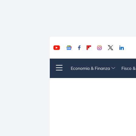
Economia & Finanza
Fisco 