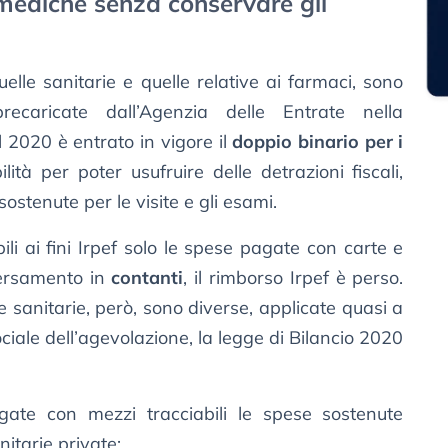
mediche senza conservare gli
elle sanitarie e quelle relative ai farmaci, sono
caricate dall’Agenzia delle Entrate nella
l 2020 è entrato in vigore il
doppio binario per i
bilità per poter usufruire delle detrazioni fiscali,
sostenute per le visite e gli esami.
ili ai fini Irpef solo le spese pagate con carte e
versamento in
contanti
, il rimborso Irpef è perso.
 sanitarie, però, sono diverse, applicate quasi a
ociale dell’agevolazione, la legge di Bilancio 2020
agate con mezzi tracciabili le spese sostenute
nitarie private;