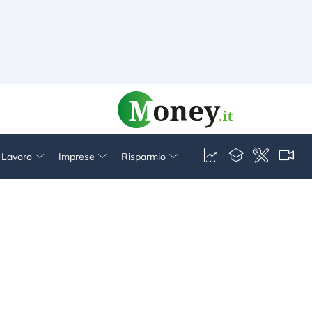
& Lavoro
Imprese
Risparmio