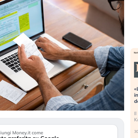
eme alla
«La mia vita è rovinata». Investitori
Q
guidando il
in preda al panico dopo lo scoppio
d
della bolla AI
r
finalmente
Il crollo della bolla AI travolge il
L
tanchezza
Kospi, mentre gli investitori retail (…)
s
r
30 luglio 2026
iungi Money.it come
2