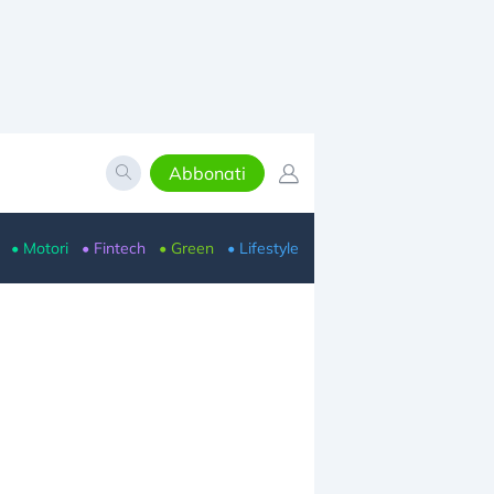
Abbonati
• Motori
• Fintech
• Green
• Lifestyle