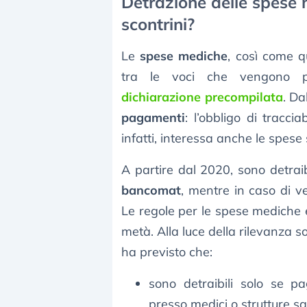
Detrazione delle spese 
scontrini?
Le
spese mediche
, così come qu
tra le voci che vengono pre
dichiarazione precompilata
. Da
pagamenti
: l’obbligo di traccia
infatti, interessa anche le spese 
A partire dal 2020, sono detraib
bancomat
, mentre in caso di 
Le regole per le spese mediche e
metà. Alla luce della rilevanza s
ha previsto che:
sono detraibili solo se p
presso medici o strutture sa