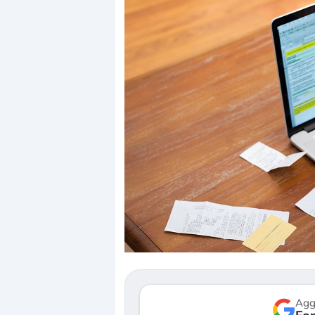
Dalle valutazioni estr
correzione. Cosa sta 
repricing degli asset?
Gli investitori stanno 
mostrando segni di s
verso le (…)
Agg
3 agosto 2026