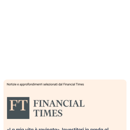
«La mia vita è rovinata». Investitori in preda al