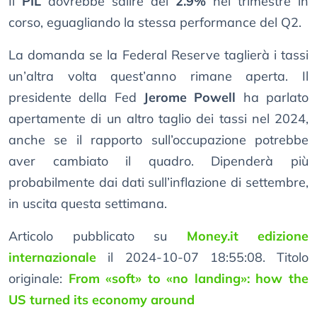
Il
PIL
dovrebbe salire del
2.9%
nel trimestre in
corso, eguagliando la stessa performance del Q2.
La domanda se la Federal Reserve taglierà i tassi
un’altra volta quest’anno rimane aperta. Il
presidente della Fed
Jerome Powell
ha parlato
apertamente di un altro taglio dei tassi nel 2024,
anche se il rapporto sull’occupazione potrebbe
aver cambiato il quadro. Dipenderà più
probabilmente dai dati sull’inflazione di settembre,
in uscita questa settimana.
Articolo pubblicato su
Money.it edizione
internazionale
il 2024-10-07 18:55:08. Titolo
originale:
From «soft» to «no landing»: how the
US turned its economy around