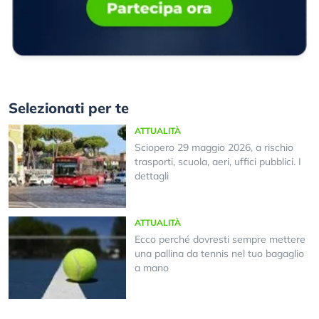
Selezionati per te
ATTUALITÀ
Sciopero 29 maggio 2026, a rischio
trasporti, scuola, aeri, uffici pubblici. I
dettagli
ATTUALITÀ
Ecco perché dovresti sempre mettere
una pallina da tennis nel tuo bagaglio
a mano