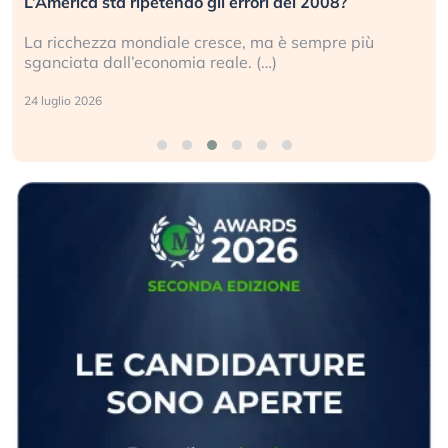
L’America sta ripetendo gli errori del 2008?
La ricchezza mondiale cresce, ma è sempre più
sganciata dall’economia reale. (…)
24 luglio 2026