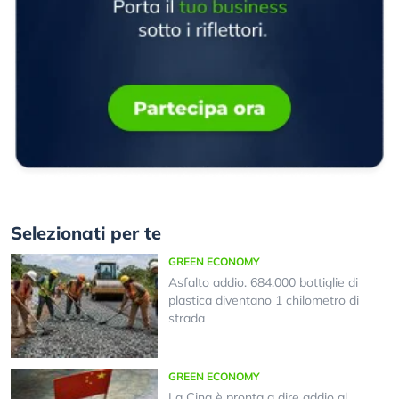
Selezionati per te
GREEN ECONOMY
Asfalto addio. 684.000 bottiglie di
plastica diventano 1 chilometro di
strada
GREEN ECONOMY
La Cina è pronta a dire addio al