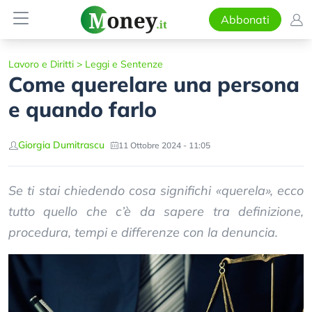
Abbonati
Lavoro e Diritti
>
Leggi e Sentenze
Come querelare una persona
e quando farlo
Giorgia Dumitrascu
11 Ottobre 2024 - 11:05
Se ti stai chiedendo cosa significhi «querela», ecco
tutto quello che c’è da sapere tra definizione,
procedura, tempi e differenze con la denuncia.