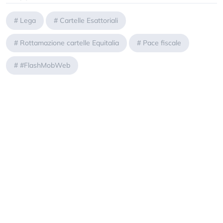
#
Lega
#
Cartelle Esattoriali
#
Rottamazione cartelle Equitalia
#
Pace fiscale
#
#FlashMobWeb