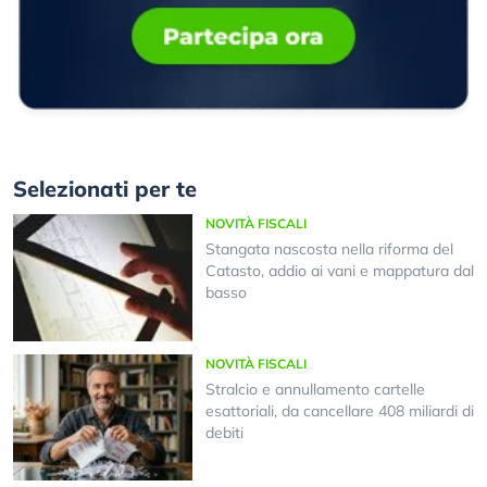
Selezionati per te
NOVITÀ FISCALI
Stangata nascosta nella riforma del
Catasto, addio ai vani e mappatura dal
basso
NOVITÀ FISCALI
Stralcio e annullamento cartelle
esattoriali, da cancellare 408 miliardi di
debiti