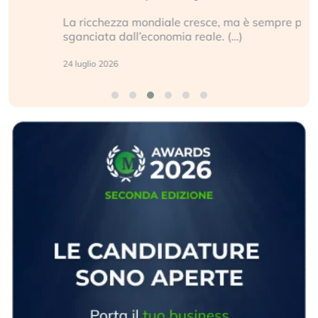
La ricchezza mondiale cresce, ma è sempre più
sganciata dall’economia reale. (…)
24 luglio 2026