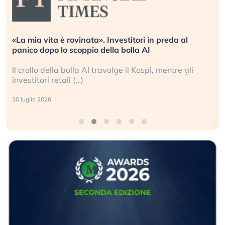
«La mia vita è rovinata». Investitori in preda al
panico dopo lo scoppio della bolla AI
Il crollo della bolla AI travolge il Kospi, mentre gli
investitori retail (…)
30 luglio 2026