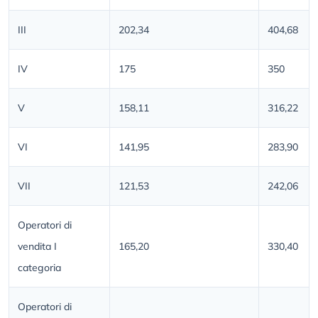
III
202,34
404,68
IV
175
350
V
158,11
316,22
VI
141,95
283,90
VII
121,53
242,06
Operatori di
vendita I
165,20
330,40
categoria
Operatori di