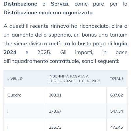
Distribuzione
e
Servizi
, come pure per la
Distribuzione moderna organizzata
.
A questi il recente rinnovo ha riconosciuto, oltre a
un aumento dello stipendio, un bonus una tantum
che viene diviso a metà tra la busta paga di
luglio
2024
e 2025. Gli importi, in base
all’inquadramento contrattuale, sono i seguenti:
INDENNITÀ PAGATA A
LIVELLO
TOTALE
LUGLIO 2024 E LUGLIO 2025
Quadro
303,81
607,62
I
273,67
547,34
II
236,73
473,46