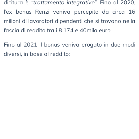
dicitura è
“trattamento integrativo”
. Fino al 2020,
l’ex bonus Renzi veniva percepito da circa 16
milioni di lavoratori dipendenti che si trovano nella
fascia di reddito tra i 8.174 e 40mila euro.
Fino al 2021 il bonus veniva erogato in due modi
diversi, in base al reddito: