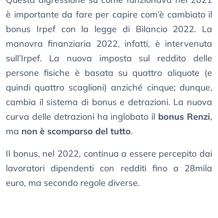
è importante da fare per capire com’è cambiato il
bonus Irpef con la legge di Bilancio 2022. La
manovra finanziaria 2022, infatti, è intervenuta
sull’Irpef. La nuova imposta sul reddito delle
persone fisiche è basata su quattro aliquote (e
quindi quattro scaglioni) anziché cinque; dunque,
cambia il sistema di bonus e detrazioni. La nuova
curva delle detrazioni ha inglobato il
bonus Renzi
,
ma
non è scomparso del tutto
.
Il bonus, nel 2022, continua a essere percepito dai
lavoratori dipendenti con redditi fino a 28mila
euro, ma secondo regole diverse.