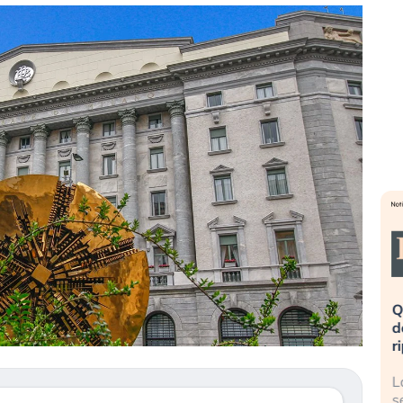
eme alla
«La mia vita è rovinata». Investitori
Q
uidando il
in preda al panico dopo lo scoppio
d
della bolla AI
r
finalmente
Il crollo della bolla AI travolge il
L
tanchezza
Kospi, mentre gli investitori retail (…)
s