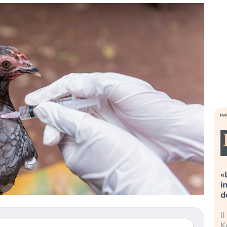
eme alla
«La mia vita è rovinata». Investitori
Q
uidando il
in preda al panico dopo lo scoppio
d
della bolla AI
r
finalmente
Il crollo della bolla AI travolge il
L
tanchezza
Kospi, mentre gli investitori retail (…)
s