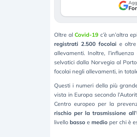
Agg
verso le (…)
Fon
3 agosto 2026
Oltre al
Covid-19
c’è un’altra e
registrati 2.500 focolai
e oltre 
allevamenti. Inoltre, l’influenz
selvatici dalla Norvegia al Port
focolai negli allevamenti, in tota
Questi i numeri della più gran
vista in Europa secondo l’Autori
Centro europeo per la prevenzio
rischio per la trasmissione al
livello
basso
e
medio
per chi è e