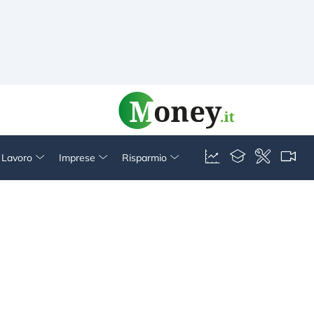
& Lavoro
Imprese
Risparmio