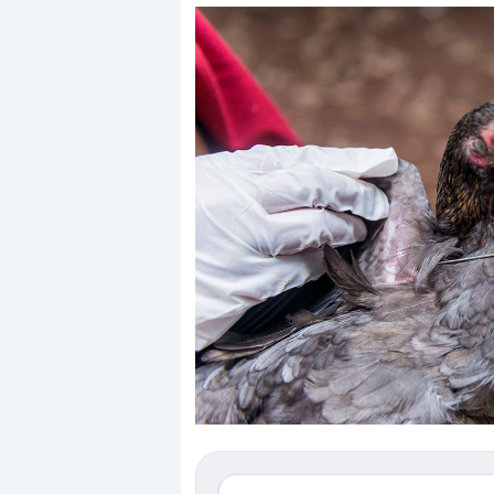
Dalle valutazioni estr
correzione. Cosa sta g
repricing degli asset?
Gli investitori stanno 
mostrando segni di s