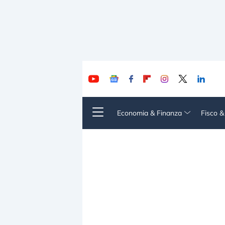
Economia & Finanza
Fisco 