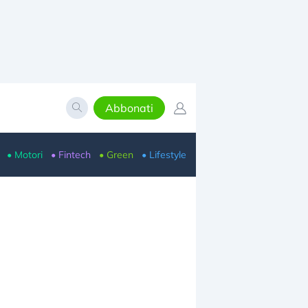
Abbonati
• Motori
• Fintech
• Green
• Lifestyle