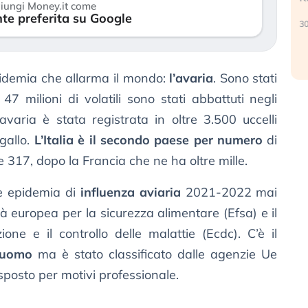
iungi Money.it come
r
te preferita su Google
30 luglio 2026
24
pidemia che allarma il mondo:
l’avaria
. Sono stati
47 milioni di volatili sono stati abbattuti negli
a avaria è stata registrata in oltre 3.500 uccelli
ogallo.
L’Italia è il secondo paese per numero
di
le 317, dopo la Francia che ne ha oltre mille.
de epidemia di
influenza aviaria
2021-2022 mai
tà europea per la sicurezza alimentare (Efsa) e il
ne e il controllo delle malattie (Ecdc). C’è il
l’uomo
ma è stato classificato dalle agenzie Ue
sposto per motivi professionale.