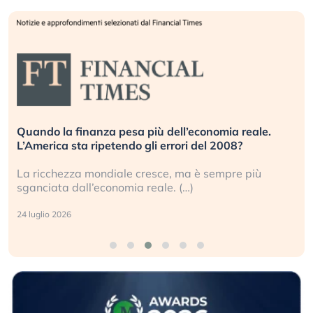
ell’economia reale.
Russia e Cina pronti a spegnere 
rori del 2008?
investitori stanno sottovalutando
, ma è sempre più
Gli investitori tech continuano a 
. (…)
geopolitico: il (…)
17 luglio 2026