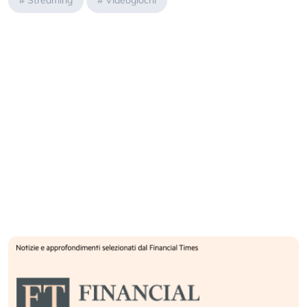
#
Streaming
#
Videogiochi