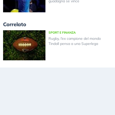
guadagna se vince
Correlato
SPORT E FINANZA
Rugby, l’ex campione del mondo
Tindall pensa a una Superlega