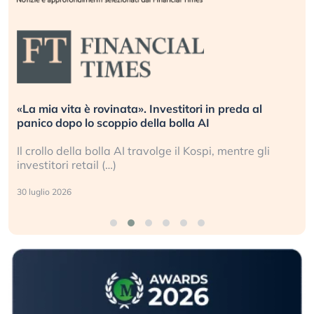
«La mia vita è rovinata». Investitori in preda al
panico dopo lo scoppio della bolla AI
Il crollo della bolla AI travolge il Kospi, mentre gli
investitori retail (…)
30 luglio 2026