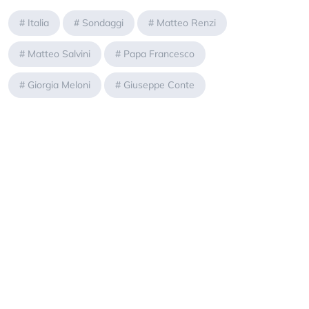
#
Italia
#
Sondaggi
#
Matteo Renzi
#
Matteo Salvini
#
Papa Francesco
#
Giorgia Meloni
#
Giuseppe Conte