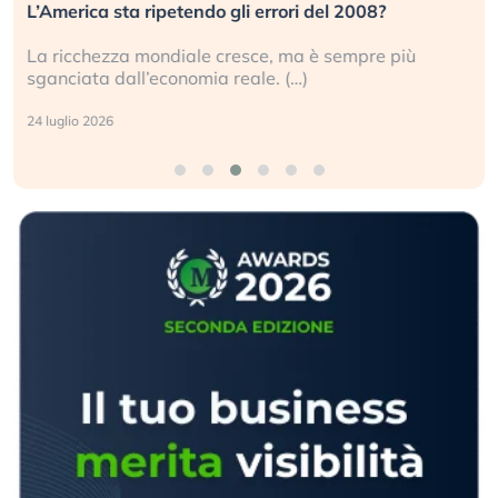
L’America sta ripetendo gli errori del 2008?
La ricchezza mondiale cresce, ma è sempre più
sganciata dall’economia reale. (…)
24 luglio 2026