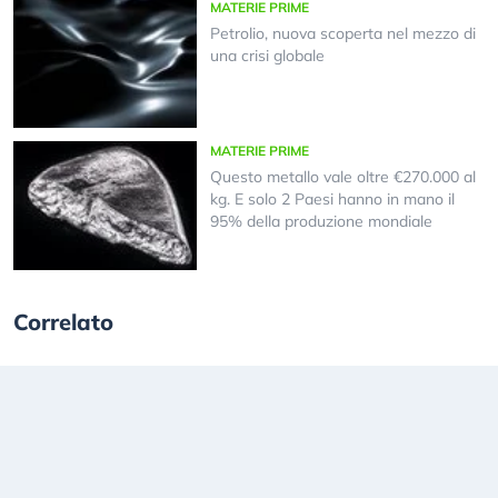
MATERIE PRIME
Petrolio, nuova scoperta nel mezzo di
una crisi globale
MATERIE PRIME
Questo metallo vale oltre €270.000 al
kg. E solo 2 Paesi hanno in mano il
95% della produzione mondiale
Correlato