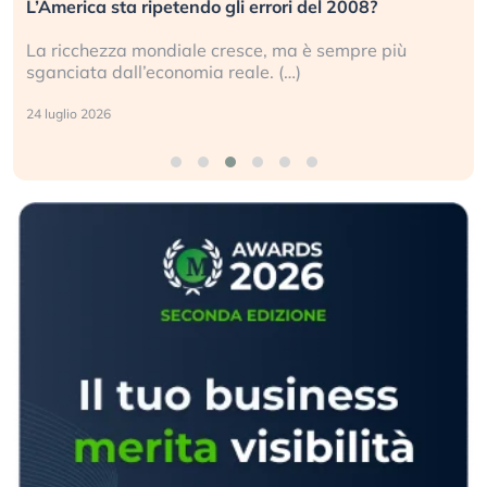
L’America sta ripetendo gli errori del 2008?
La ricchezza mondiale cresce, ma è sempre più
sganciata dall’economia reale. (…)
24 luglio 2026