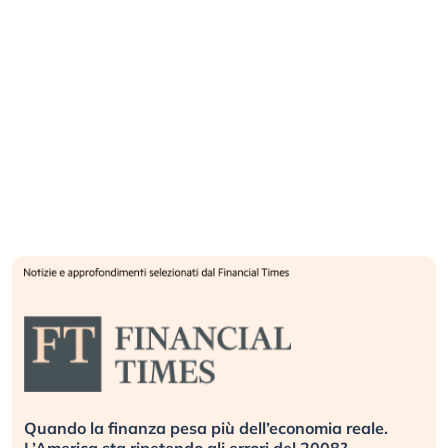
Quando la finanza pesa più dell’economia reale.
L’America sta ripetendo gli errori del 2008?