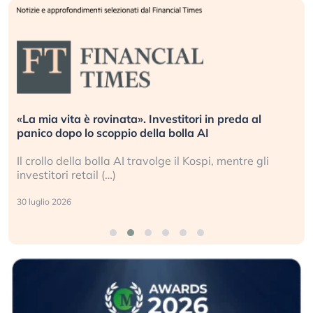
 è rovinata». Investitori in preda al
Quando la fina
lo scoppio della bolla AI
L’America sta r
la bolla AI travolge il Kospi, mentre gli
La ricchezza m
tail (…)
sganciata dall
24 luglio 2026