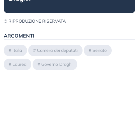
© RIPRODUZIONE RISERVATA
ARGOMENTI
#
Italia
#
Camera dei deputati
#
Senato
#
Laurea
#
Governo Draghi