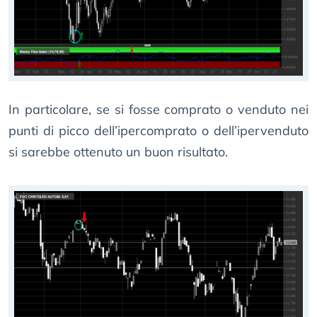
In particolare, se si fosse comprato o venduto nei
punti di picco dell’ipercomprato o dell’ipervenduto
si sarebbe ottenuto un buon risultato.