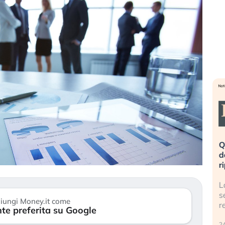
eme alla
«La mia vita è rovinata». Investitori
Q
uidando il
in preda al panico dopo lo scoppio
d
della bolla AI
r
finalmente
Il crollo della bolla AI travolge il
L
tanchezza
Kospi, mentre gli investitori retail (…)
s
iungi Money.it come
r
te preferita su Google
30 luglio 2026
24