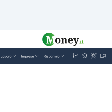
& Lavoro
Imprese
Risparmio