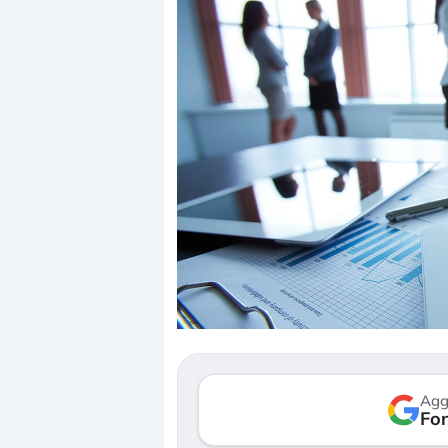
Dalle valutazioni estr
correzione. Cosa sta g
repricing degli asset?
Gli investitori stanno 
mostrando segni di s
Agg
verso le (…)
Fon
3 agosto 2026