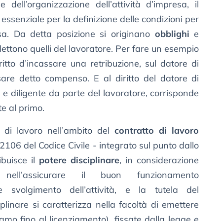
 dell’organizzazione dell’attività d’impresa, il
essenziale per la definizione delle condizioni per
ssa. Da detta posizione si originano
obblighi
e
lettono quelli del lavoratore. Per fare un esempio
iritto d’incassare una retribuzione, sul datore di
sare detto compenso. E al diritto del datore di
e diligente da parte del lavoratore, corrisponde
te al primo.
e di lavoro nell’ambito del
contratto di lavoro
 2106 del Codice Civile - integrato sul punto dallo
ibuisce il
potere disciplinare
, in considerazione
 nell’assicurare il buon funzionamento
re svolgimento dell’attività, e la tutela del
linare si caratterizza nella facoltà di emettere
amo fino al licenziamento), fissate dalla legge e