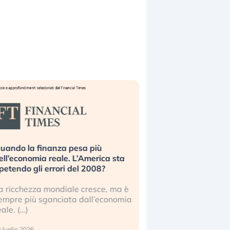
uando la finanza pesa più
Russia e Cina pronti
ell’economia reale. L’America sta
Starlink. Gli investit
ipetendo gli errori del 2008?
sottovalutando il ris
a ricchezza mondiale cresce, ma è
Gli investitori tech c
empre più sganciata dall’economia
ignorare il rischio geop
eale. (…)
17 luglio 2026
 luglio 2026