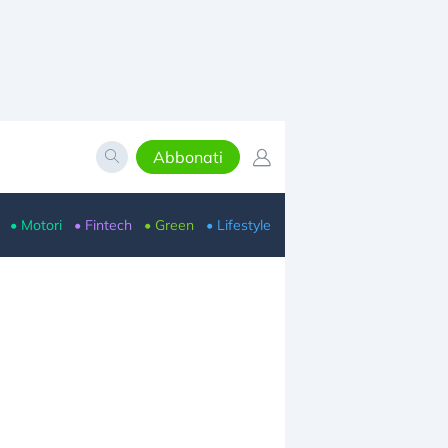
Abbonati
• Motori
• Fintech
• Green
• Lifestyle