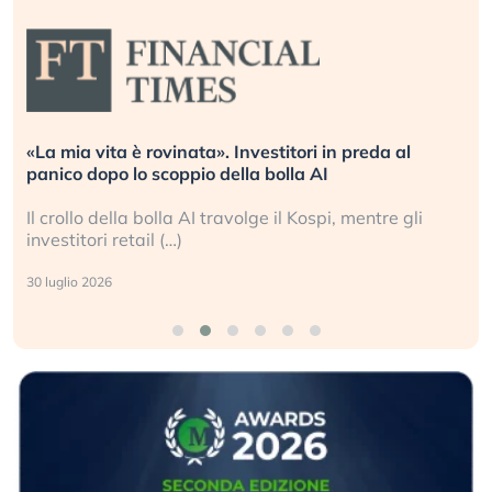
«La mia vita è rovinata». Investitori in preda al
panico dopo lo scoppio della bolla AI
Il crollo della bolla AI travolge il Kospi, mentre gli
investitori retail (…)
30 luglio 2026