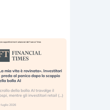
ta». Investitori
Quando la finanza pesa più
opo lo scoppio
dell’economia reale. L’America sta
ripetendo gli errori del 2008?
I travolge il
La ricchezza mondiale cresce, ma è
stitori retail (…)
sempre più sganciata dall’economia
reale. (…)
24 luglio 2026