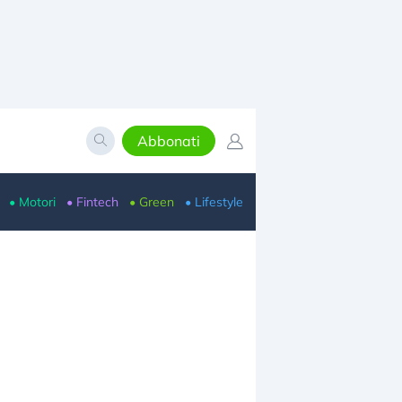
Abbonati
• Motori
• Fintech
• Green
• Lifestyle