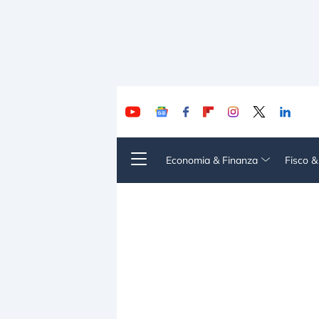
Economia & Finanza
Fisco 