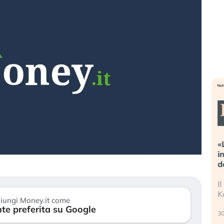
alle valutazioni estreme alla
«La mia vita è rovina
orrezione. Cosa sta guidando il
in preda al panico d
epricing degli asset?
della bolla AI
li investitori stanno finalmente
Il crollo della bolla A
mostrando segni di stanchezza
Kospi, mentre gli inve
iungi Money.it come
erso le (…)
te preferita su Google
30 luglio 2026
 agosto 2026