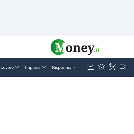
& Lavoro
Imprese
Risparmio