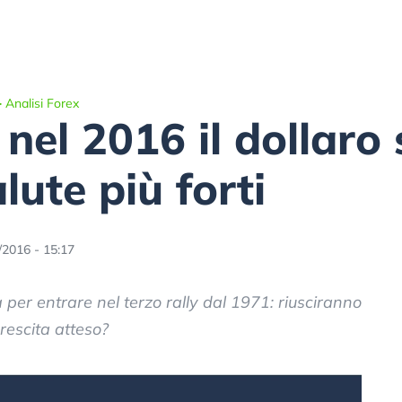
>
Analisi Forex
nel 2016 il dollaro
lute più forti
/2016 - 15:17
 per entrare nel terzo rally dal 1971: riusciranno
rescita atteso?