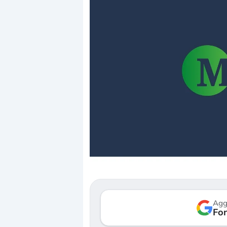
D
c
r
G
Agg
v
Fon
3