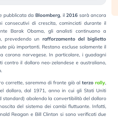
e pubblicata da
Bloomberg
, il
2016
sarà ancora
 consecutivi di crescita, cominciati durante il
nte Barak Obama, gli analisti continuano a
na, prevedendo un
rafforzamento del biglietto
ute più importanti. Restano escluse solamente il
 la corona norvegese. In particolare, i guadagni
ti contro il dollaro neo-zelandese e australiano,
o.
ero corrette, saremmo di fronte già al
terzo
rally
,
l dollaro, dal 1971, anno in cui gli Stati Uniti
 standard) abolendo la convertibilità del dollaro
nascita del sistema dei cambi fluttuante. Infatti,
ald Reagan e Bill Clinton si sono verificati due