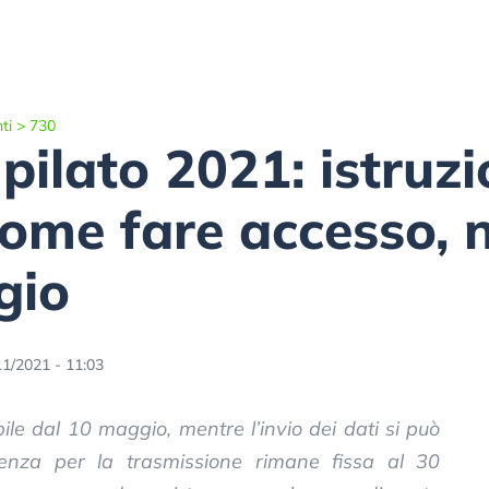
ti
>
730
ilato 2021: istruzi
ome fare accesso, n
gio
11/2021 - 11:03
le dal 10 maggio, mentre l’invio dei dati si può
nza per la trasmissione rimane fissa al 30