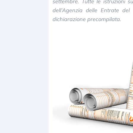
settembre. Tutte le istruzioni
dell’Agenzia delle Entrate del
dichiarazione precompilata.
Dalle valutazioni estr
correzione. Cosa sta g
repricing degli asset?
Gli investitori stanno 
mostrando segni di s