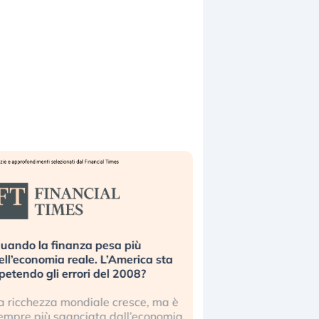
uando la finanza pesa più
Russia e Cina pronti
ell’economia reale. L’America sta
Starlink. Gli investit
ipetendo gli errori del 2008?
sottovalutando il ris
a ricchezza mondiale cresce, ma è
Gli investitori tech c
empre più sganciata dall’economia
ignorare il rischio geop