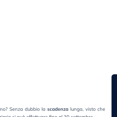
anno? Senza dubbio la
scadenza
lunga, visto che
ziaria si può effettuare fino al 30 settembre.