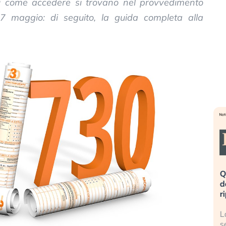
 su come accedere si trovano nel provvedimento
 7 maggio: di seguito, la guida completa alla
eme alla
«La mia vita è rovinata». Investitori
Q
uidando il
in preda al panico dopo lo scoppio
d
della bolla AI
r
finalmente
Il crollo della bolla AI travolge il
L
tanchezza
Kospi, mentre gli investitori retail (…)
s