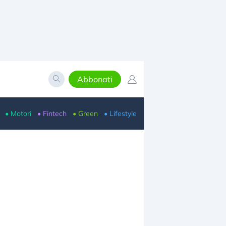
Abbonati
• Motori
• Fintech
• Green
• Lifestyle