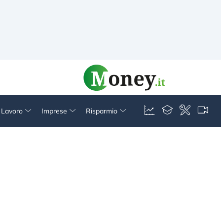
& Lavoro
Imprese
Risparmio