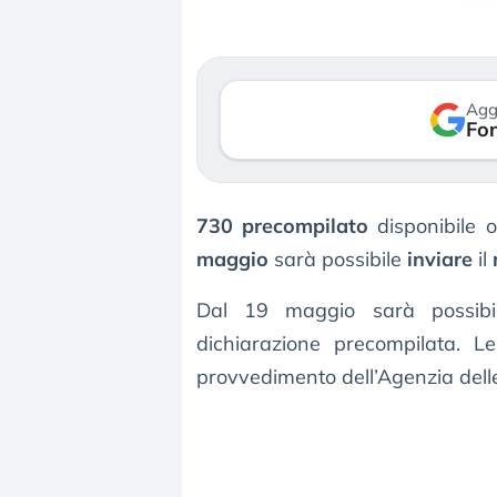
verso le (…)
3 agosto 2026
Agg
Fon
730 precompilato
disponibile 
maggio
sarà possibile
inviare
il
Dal 19 maggio sarà possib
dichiarazione precompilata. 
provvedimento dell’Agenzia dell