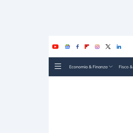
Economia & Finanza
Fisco 