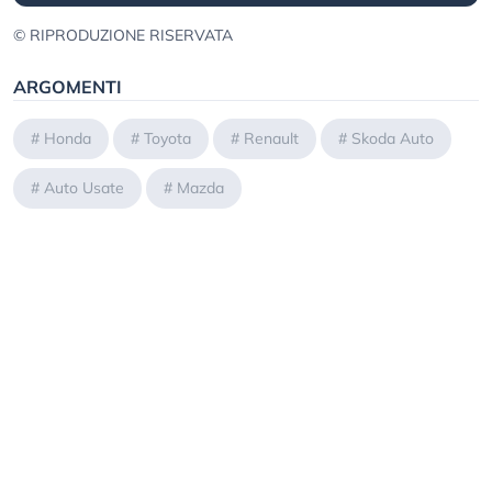
© RIPRODUZIONE RISERVATA
ARGOMENTI
#
Honda
#
Toyota
#
Renault
#
Skoda Auto
#
Auto Usate
#
Mazda