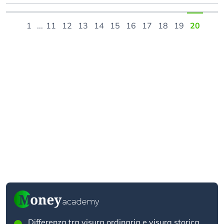
1
...
11
12
13
14
15
16
17
18
19
20
Differenza tra visura ordinaria e visura storica.