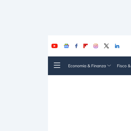
Economia & Finanza
Fisco 