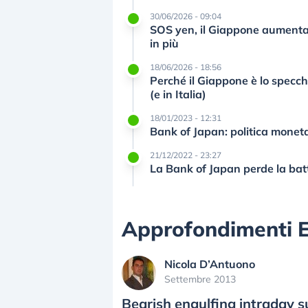
30/06/2026 - 09:04
SOS yen, il Giappone aumenta 
in più
18/06/2026 - 18:56
Perché il Giappone è lo specch
(e in Italia)
18/01/2023 - 12:31
Bank of Japan: politica monetar
21/12/2022 - 23:27
La Bank of Japan perde la batt
Approfondimenti 
Nicola D’Antuono
Settembre 2013
Bearish engulfing intraday s