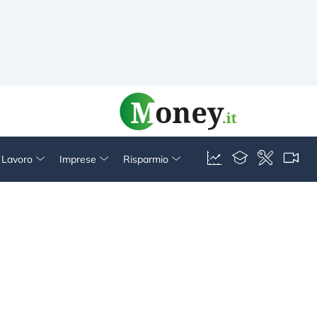
& Lavoro
Imprese
Risparmio