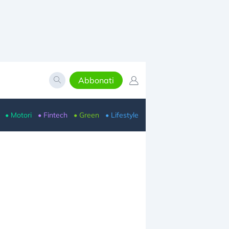
Abbonati
• Motori
• Fintech
• Green
• Lifestyle