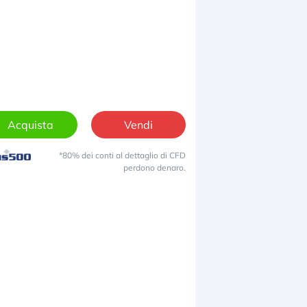
Acquista
Vendi
*80% dei conti al dettaglio di CFD
perdono denaro.