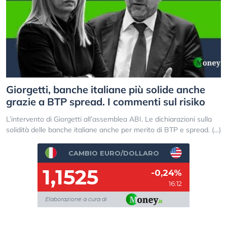
Giorgetti, banche italiane più solide anche
grazie a BTP spread. I commenti sul risiko
L’intervento di Giorgetti all’assemblea ABI. Le dichiarazioni sulla
solidità delle banche italiane anche per merito di BTP e spread. (…)
CAMBIO EURO/DOLLARO
1,1525
-0,24%
16:12
Elaborazione a cura di