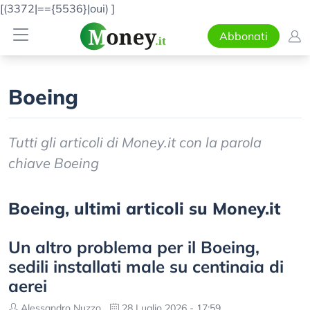
[(3372|=={5536}|oui)
]
Abbonati
Boeing
Tutti gli articoli di Money.it con la parola
chiave Boeing
Boeing, ultimi articoli su Money.it
Un altro problema per il Boeing,
sedili installati male su centinaia di
aerei
Alessandro Nuzzo
28 Luglio 2026 - 17:59