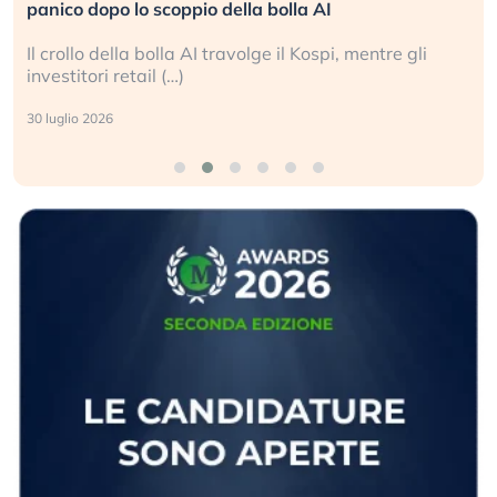
la bolla AI
L’America sta ripetendo gli e
olge il Kospi, mentre gli
La ricchezza mondiale cresce
sganciata dall’economia reale
24 luglio 2026