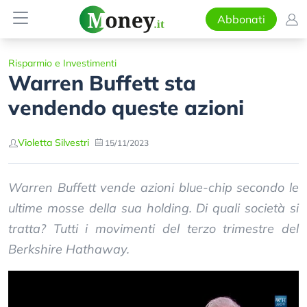
Abbonati
Risparmio e Investimenti
Warren Buffett sta
vendendo queste azioni
Violetta Silvestri
15/11/2023
Warren Buffett vende azioni blue-chip secondo le
ultime mosse della sua holding. Di quali società si
tratta? Tutti i movimenti del terzo trimestre del
Berkshire Hathaway.