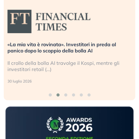
«La mia vita è rovinata». Investitori in preda al
panico dopo lo scoppio della bolla AI
Il crollo della bolla AI travolge il Kospi, mentre gli
investitori retail (…)
30 luglio 2026