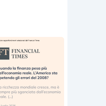
uando la finanza pesa più
Russia e Cina pronti
ell’economia reale. L’America sta
Starlink. Gli investit
ipetendo gli errori del 2008?
sottovalutando il ris
a ricchezza mondiale cresce, ma è
Gli investitori tech c
empre più sganciata dall’economia
ignorare il rischio geop
eale. (…)
17 luglio 2026
 luglio 2026