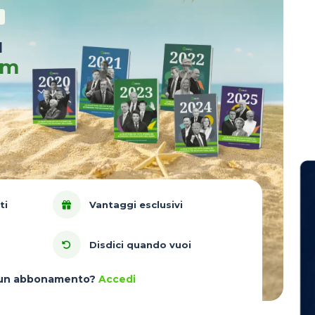
u
um
ti
Vantaggi esclusivi
Disdici quando vuoi
à un abbonamento?
Accedi