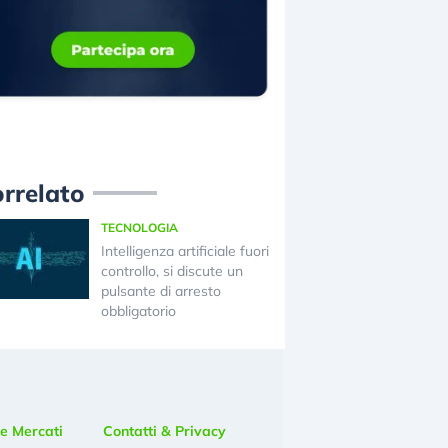
rrelato
TECNOLOGIA
Intelligenza artificiale fuori
controllo, si discute un
pulsante di arresto
obbligatorio
e Mercati
Contatti & Privacy