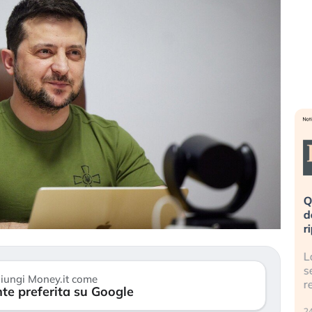
eme alla
«La mia vita è rovinata». Investitori
Q
uidando il
in preda al panico dopo lo scoppio
d
della bolla AI
r
finalmente
Il crollo della bolla AI travolge il
L
tanchezza
Kospi, mentre gli investitori retail (…)
s
iungi Money.it come
r
te preferita su Google
30 luglio 2026
24