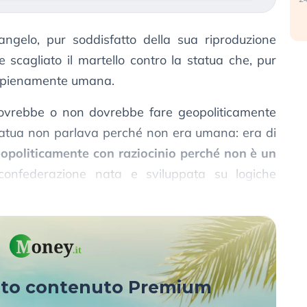
ngelo, pur soddisfatto della sua riproduzione
 scagliato il martello contro la statua che, pur
ra pienamente umana.
 dovrebbe o non dovrebbe fare geopoliticamente
statua non parlava perché non era umana: era di
opoliticamente con raziocinio perché non è un
confederazione nata e sviluppata su logiche
sto contenuto Premium