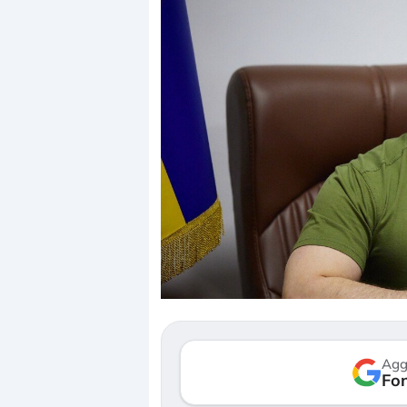
Dalle valutazioni estr
correzione. Cosa sta g
repricing degli asset?
Gli investitori stanno 
mostrando segni di s
Agg
verso le (…)
Fon
3 agosto 2026