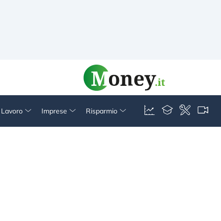
& Lavoro
Imprese
Risparmio