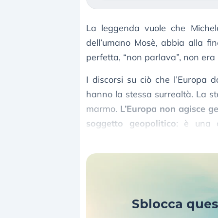
La leggenda vuole che Michela
dell’umano Mosè, abbia alla fine
perfetta, “non parlava”, non e
I discorsi su ciò che l’Europa
hanno la stessa surrealtà. La 
marmo.
L’Europa non agisce ge
soggetto geopolitico
: è una 
economiche e commerciali.
Sblocca que