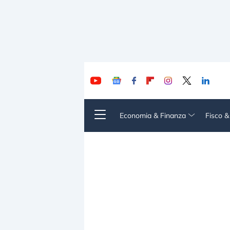
Economia & Finanza
Fisco 