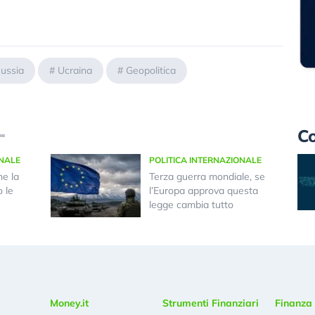
ussia
#
Ucraina
#
Geopolitica
Co
ONALE
POLITICA INTERNAZIONALE
he la
Terza guerra mondiale, se
 le
l’Europa approva questa
legge cambia tutto
Money.it
Strumenti Finanziari
Finanza 