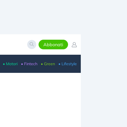
Abbonati
• Motori
• Fintech
• Green
• Lifestyle