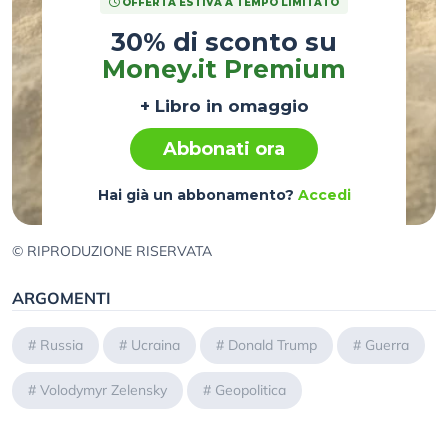
OFFERTA ESTIVA A TEMPO LIMITATO
30% di sconto su
Money.it Premium
+ Libro in omaggio
Abbonati ora
Hai già un abbonamento?
Accedi
© RIPRODUZIONE RISERVATA
ARGOMENTI
#
Russia
#
Ucraina
#
Donald Trump
#
Guerra
#
Volodymyr Zelensky
#
Geopolitica