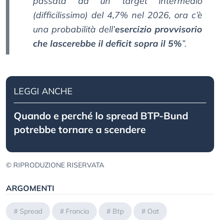
passata da un target intermedio
(difficilissimo) del 4,7% nel 2026, ora c’è
una probabilità dell’
esercizio provvisorio
che lascerebbe il deficit sopra il 5%
”.
LEGGI ANCHE
Quando e perché lo spread BTP-Bund
potrebbe tornare a scendere
© RIPRODUZIONE RISERVATA
ARGOMENTI
#
Spread
#
Francia
#
Btp
#
Oat