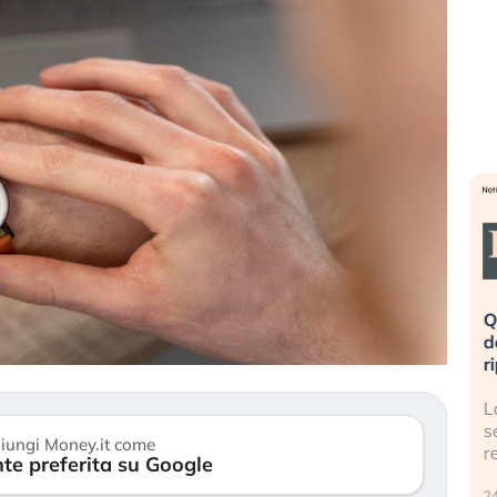
eme alla
«La mia vita è rovinata». Investitori
Q
uidando il
in preda al panico dopo lo scoppio
d
della bolla AI
r
finalmente
Il crollo della bolla AI travolge il
L
tanchezza
Kospi, mentre gli investitori retail (…)
s
iungi Money.it come
r
te preferita su Google
30 luglio 2026
24