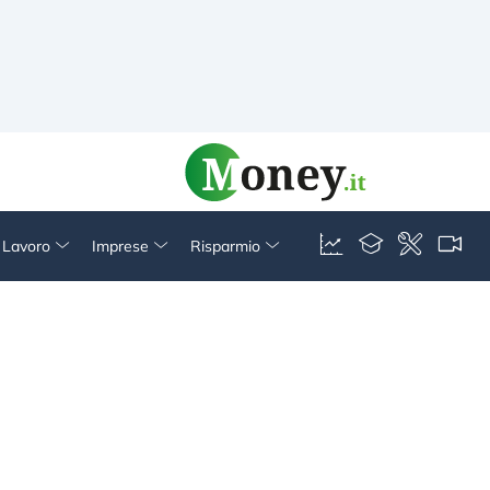
& Lavoro
Imprese
Risparmio