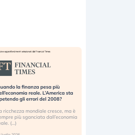
uando la finanza pesa più
Russia e Cina pronti
ell’economia reale. L’America sta
Starlink. Gli investit
ipetendo gli errori del 2008?
sottovalutando il ris
a ricchezza mondiale cresce, ma è
Gli investitori tech c
empre più sganciata dall’economia
ignorare il rischio geop
eale. (…)
17 luglio 2026
 luglio 2026