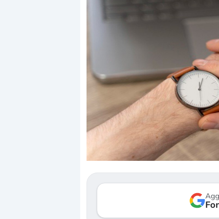
Dalle valutazioni estr
correzione. Cosa sta g
repricing degli asset?
Gli investitori stanno 
mostrando segni di s
Agg
verso le (…)
Fon
3 agosto 2026