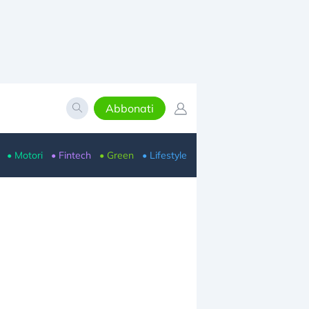
Abbonati
• Motori
• Fintech
• Green
• Lifestyle