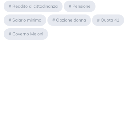
#
Reddito di cittadinanza
#
Pensione
#
Salario minimo
#
Opzione donna
#
Quota 41
#
Governo Meloni