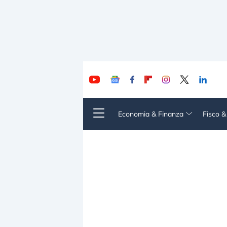
Economia & Finanza
Fisco 