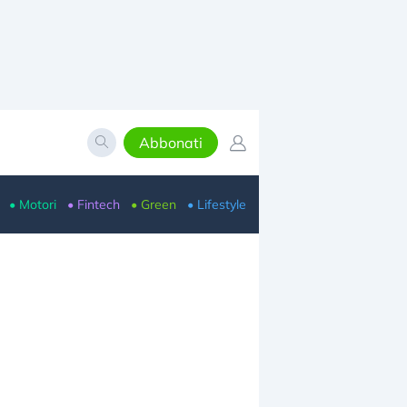
Abbonati
• Motori
• Fintech
• Green
• Lifestyle