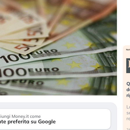
eme alla
«La mia vita è rovinata». Investitori
Q
uidando il
in preda al panico dopo lo scoppio
d
della bolla AI
r
finalmente
Il crollo della bolla AI travolge il
L
tanchezza
Kospi, mentre gli investitori retail (…)
s
iungi Money.it come
r
te preferita su Google
30 luglio 2026
24