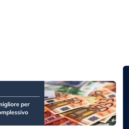
migliore per
omplessivo