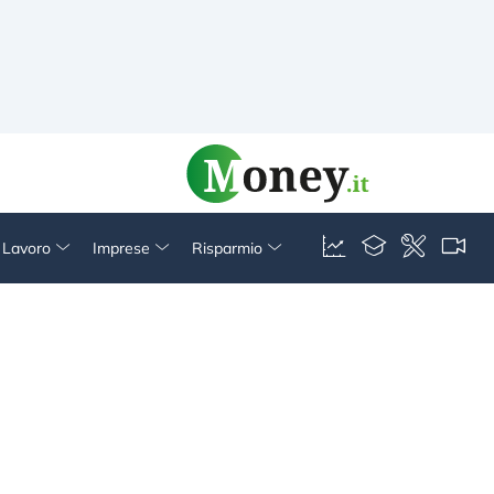
& Lavoro
Imprese
Risparmio