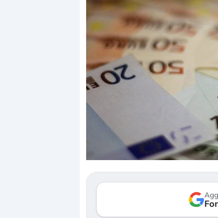
Dalle valutazioni estr
correzione. Cosa sta g
repricing degli asset?
Gli investitori stanno 
mostrando segni di s
Agg
verso le (…)
Fon
3 agosto 2026