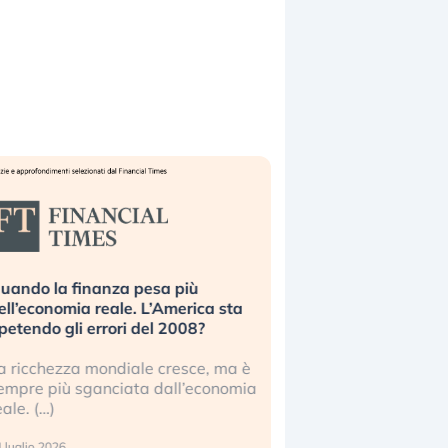
uando la finanza pesa più
Russia e Cina pronti
ell’economia reale. L’America sta
Starlink. Gli investit
ipetendo gli errori del 2008?
sottovalutando il ris
a ricchezza mondiale cresce, ma è
Gli investitori tech c
empre più sganciata dall’economia
ignorare il rischio geop
eale. (…)
17 luglio 2026
 luglio 2026