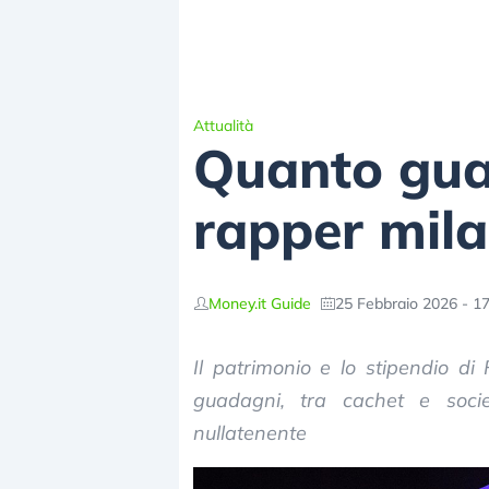
Attualità
Quanto gua
rapper mil
Money.it Guide
25 Febbraio 2026 - 17
Il patrimonio e lo stipendio d
guadagni, tra cachet e soci
nullatenente