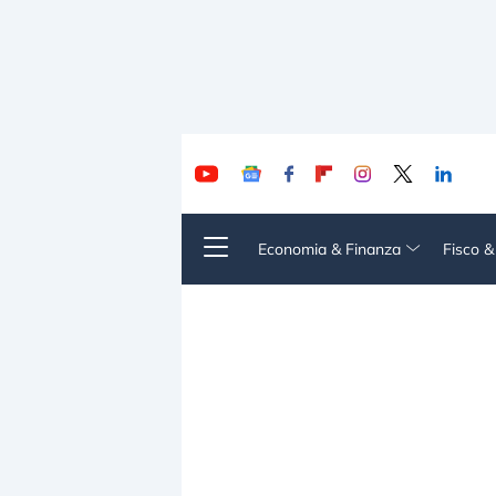
Economia & Finanza
Fisco 