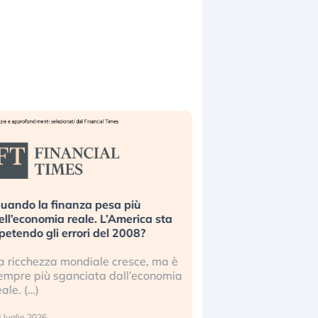
nza pesa più
Russia e Cina pronti a spegnere
eale. L’America sta
Starlink. Gli investitori stanno
rori del 2008?
sottovalutando il rischio?
ndiale cresce, ma è
Gli investitori tech continuano a
nciata dall’economia
ignorare il rischio geopolitico: il (…)
17 luglio 2026