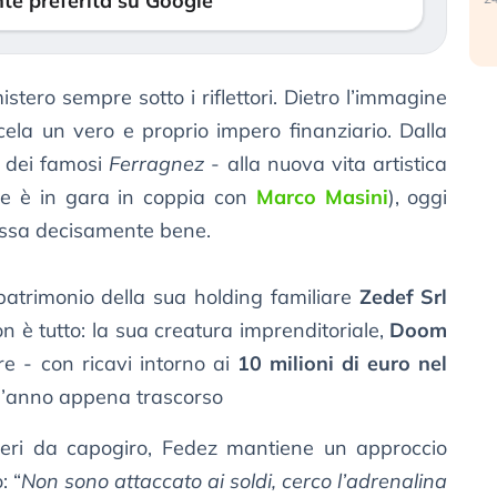
te preferita su Google
istero sempre sotto i riflettori. Dietro l’immagine
cela un vero e proprio impero finanziario. Dalla
 dei famosi
Ferragnez
- alla nuova vita artistica
e è in gara in coppia con
Marco Masini
), oggi
ssa decisamente bene.
 patrimonio della sua holding familiare
Zedef Srl
on è tutto: la sua creatura imprenditoriale,
Doom
re - con ricavi intorno ai
10 milioni di euro nel
l’anno appena trascorso
eri da capogiro, Fedez mantiene un approccio
: “
Non sono attaccato ai soldi, cerco l’adrenalina