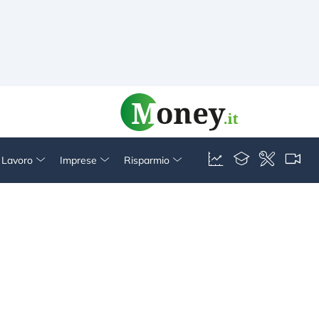
& Lavoro
Imprese
Risparmio