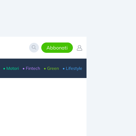
Abbonati
• Motori
• Fintech
• Green
• Lifestyle