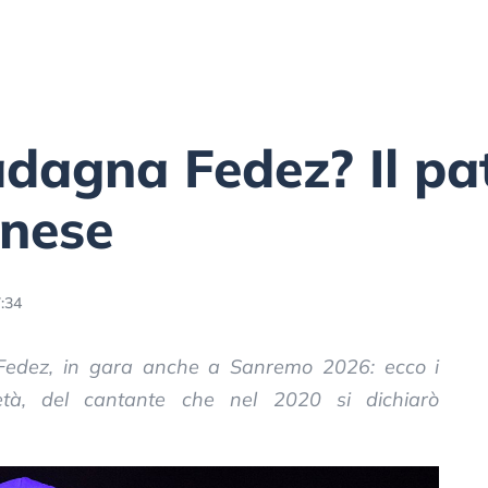
dagna Fedez? Il pat
anese
:34
i Fedez, in gara anche a Sanremo 2026: ecco i
età, del cantante che nel 2020 si dichiarò