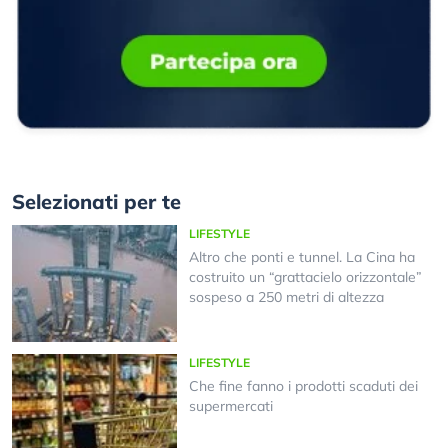
Selezionati per te
LIFESTYLE
Altro che ponti e tunnel. La Cina ha
costruito un “grattacielo orizzontale”
sospeso a 250 metri di altezza
LIFESTYLE
Che fine fanno i prodotti scaduti dei
supermercati