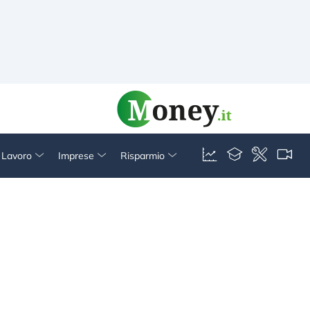
& Lavoro
Imprese
Risparmio