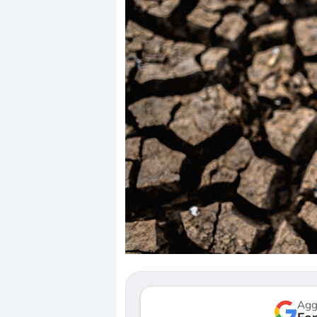
Dalle valutazioni estr
correzione. Cosa sta g
repricing degli asset?
Gli investitori stanno 
mostrando segni di s
verso le (…)
Agg
3 agosto 2026