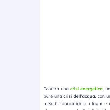
Così tra una
crisi energetica
, u
pure una
crisi dell’acqua
, con u
a Sud i bacini idrici, i laghi 