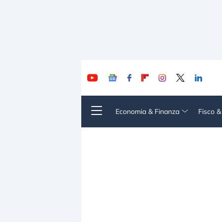
Economia & Finanza
Fisco 