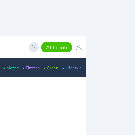
Abbonati
• Motori
• Fintech
• Green
• Lifestyle