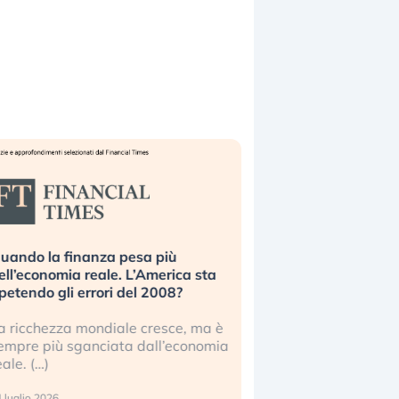
uando la finanza pesa più
Russia e Cina pronti
ell’economia reale. L’America sta
Starlink. Gli investit
ipetendo gli errori del 2008?
sottovalutando il ris
a ricchezza mondiale cresce, ma è
Gli investitori tech c
empre più sganciata dall’economia
ignorare il rischio geop
eale. (…)
17 luglio 2026
 luglio 2026