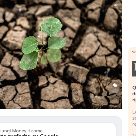
eme alla
«La mia vita è rovinata». Investitori
Q
uidando il
in preda al panico dopo lo scoppio
d
della bolla AI
r
finalmente
Il crollo della bolla AI travolge il
L
tanchezza
Kospi, mentre gli investitori retail (…)
s
r
30 luglio 2026
iungi Money.it come
24