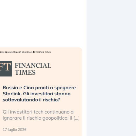
ussia e Cina pronti a spegnere
La grande operazion
tarlink. Gli investitori stanno
insabbiamento sui da
ottovalutando il rischio?
l’AI, spiegata sul Fi
li investitori tech continuano a
Le regole sulla trasp
gnorare il rischio geopolitico: il (…)
sembrano non valere 
center e le big (…)
 luglio 2026
9 luglio 2026