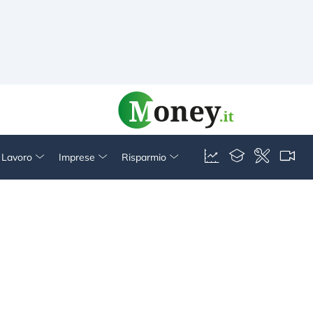
& Lavoro
Imprese
Risparmio