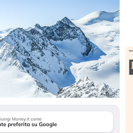
». Investitori
Quando la finanza pesa più
R
o lo scoppio
dell’economia reale. L’America sta
S
ripetendo gli errori del 2008?
s
travolge il
La ricchezza mondiale cresce, ma è
G
itori retail (…)
sempre più sganciata dall’economia
i
iungi Money.it come
reale. (…)
te preferita su Google
17
24 luglio 2026