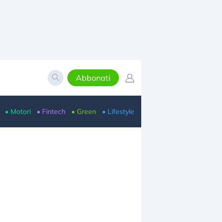
Abbonati
• Motori
• Fintech
• Green
• Lifestyle