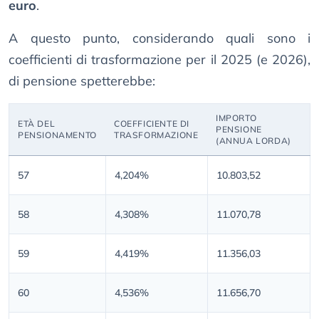
euro
.
A questo punto, considerando quali sono i
coefficienti di trasformazione per il 2025 (e 2026),
di pensione spetterebbe:
IMPORTO
ETÀ DEL
COEFFICIENTE DI
PENSIONE
PENSIONAMENTO
TRASFORMAZIONE
(ANNUA LORDA)
57
4,204%
10.803,52
58
4,308%
11.070,78
59
4,419%
11.356,03
60
4,536%
11.656,70