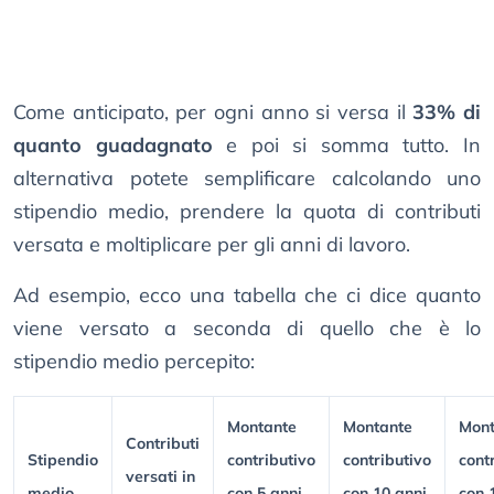
Come anticipato, per ogni anno si versa il
33% di
quanto guadagnato
e poi si somma tutto. In
alternativa potete semplificare calcolando uno
stipendio medio, prendere la quota di contributi
versata e moltiplicare per gli anni di lavoro.
Ad esempio, ecco una tabella che ci dice quanto
viene versato a seconda di quello che è lo
stipendio medio percepito:
Montante
Montante
Mont
Contributi
Stipendio
contributivo
contributivo
cont
versati in
medio
con 5 anni
con 10 anni
con 