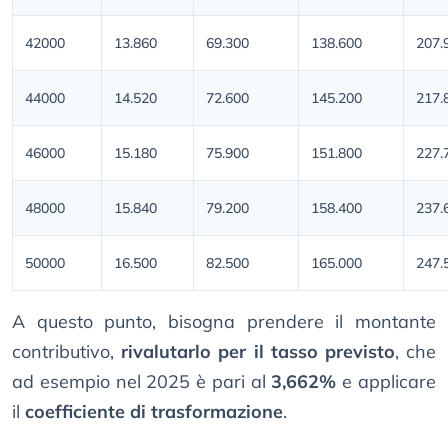
42000
13.860
69.300
138.600
207.
44000
14.520
72.600
145.200
217.
46000
15.180
75.900
151.800
227.
48000
15.840
79.200
158.400
237.
50000
16.500
82.500
165.000
247.
A questo punto, bisogna prendere il montante
contributivo,
rivalutarlo per il tasso previsto
, che
ad esempio nel 2025 è pari al
3,662%
e applicare
il
coefficiente di trasformazione
.