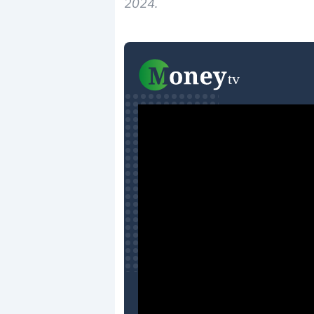
2024.
Dalle valutazioni estr
correzione. Cosa sta g
repricing degli asset?
Gli investitori stanno 
mostrando segni di s