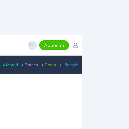
Abbonati
• Motori
• Fintech
• Green
• Lifestyle