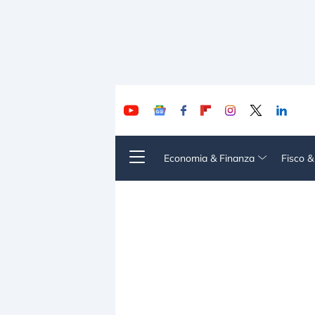
Economia & Finanza
Fisco 