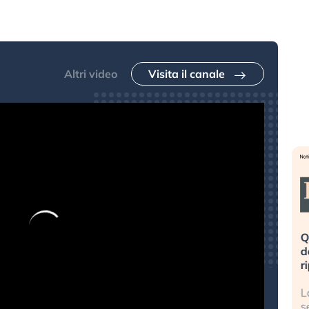
Altri video
Visita il canale
eme alla
«La mia vita è rovinata». Investitori
Q
uidando il
in preda al panico dopo lo scoppio
d
della bolla AI
r
finalmente
Il crollo della bolla AI travolge il
L
tanchezza
Kospi, mentre gli investitori retail (…)
s