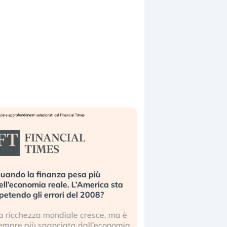
uando la finanza pesa più
Russia e Cina pronti
ell’economia reale. L’America sta
Starlink. Gli investit
ipetendo gli errori del 2008?
sottovalutando il ris
a ricchezza mondiale cresce, ma è
Gli investitori tech c
empre più sganciata dall’economia
ignorare il rischio geop