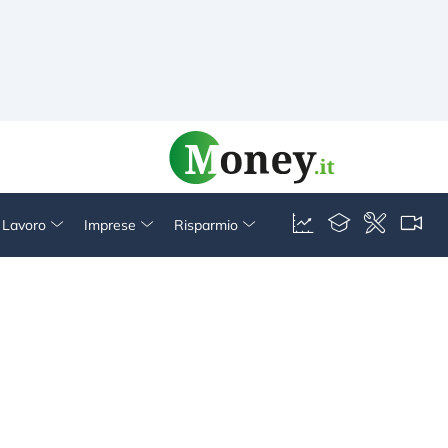
& Lavoro
Imprese
Risparmio